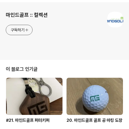
로그 정보
마인드골프 :: 컬렉션
구독하기
이 블로그 인기글
#21. 마인드골프 퍼터키퍼
20. 마인드골프 골프 공 마킹 도장