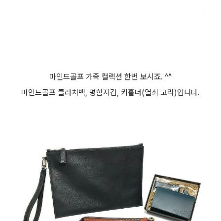
마인드골프 가죽 컬렉션 한번 보시죠. ^^
마인드골프 클러치백, 명함지갑, 키홀더(열쇠 고리)입니다.